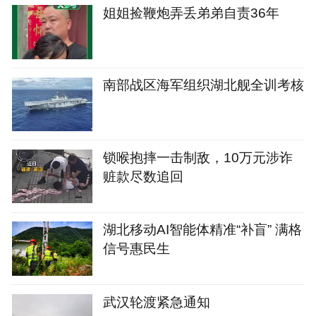
姐姐捡鞭炮弄丢弟弟自责36年
南部战区海军组织湖北舰全训考核
锁喉抱摔一击制敌，10万元涉诈
赃款尽数追回
湖北移动AI智能体精准“补盲” 满格
信号惠民生
武汉轮渡紧急通知