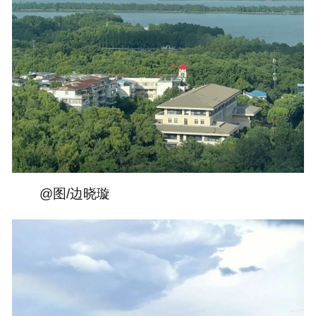
@图/边晓璇