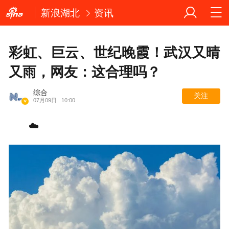
新浪湖北
资讯
彩虹、巨云、世纪晚霞！武汉又晴
又雨，网友：这合理吗？
综合
关注
07月09日
10:00
☁️