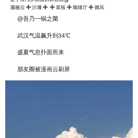
@吾乃一锅之菌
武汉气温飙升到34℃
盛夏气息扑面而来
朋友圈被漫画云刷屏