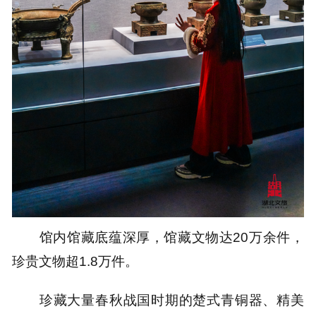
馆内馆藏底蕴深厚，
馆藏文物达20万余件，
珍贵文物超1.8万件。
珍藏大量春秋战国时期的楚式
青铜器、精美