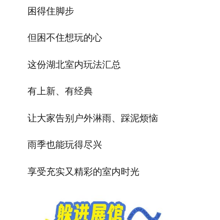
困得住脚步
但
困不住想玩的心
这份
湖北室内玩法
汇总
有上新、有经典
让大家
告别户外淋雨、踩泥烦恼
雨季也能玩得尽兴
享受
充实
又精彩的室内时光