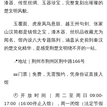
漆器、传世丝绸、玉器珍宝，
完整复刻出璀璨的
楚文明风貌。
玉覆面、虎座凤鸟悬鼓、越王州句剑、张家
山汉简都是镇馆之宝，漆木器、丝织品收藏尤为
闻名。馆内设
八大专题陈列，
涵盖从史前到秦汉
的楚文化精华，是感受荆楚文明绕不开的一站。
📍地址｜
荆州市荆州区荆中路166号
🎫门票｜
免费，无需预约，凭身份证直接入
馆
🕘开放时间｜
周二至周日09:00-
17:00（16:00停止入馆），周一闭馆（法定节假