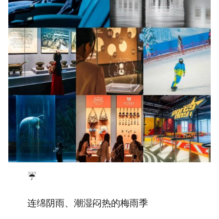
☔️
连绵阴雨、潮湿闷热的梅雨季