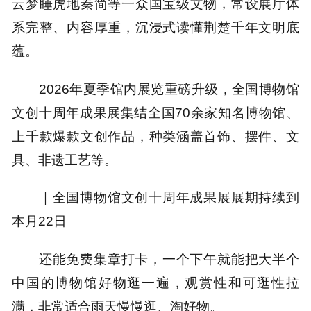
云梦睡虎地秦简
等一众国宝级文物，常设展厅体
系完整、内容厚重，沉浸式读懂荆楚千年文明底
蕴。
2026年夏季馆内展览重磅升级，
全国博物馆
文创十周年成果展
集结全国
70余家知名博物馆、
上千款爆款文创作品，种类涵盖首饰、摆件、文
具、非遗工艺等。
｜
全国博物馆文创十周年成果展
展期持续到
本月22日
还能免费集章打卡，一个下午就能把大半个
中国的博物馆好物逛一遍，
观赏性和可逛性拉
满，非常适合雨天慢慢逛、淘好物。