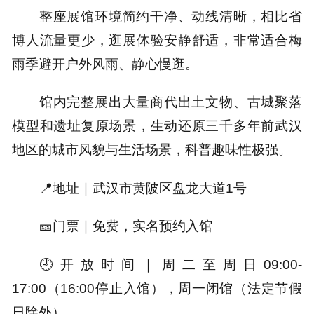
整座展馆环境简约干净、动线清晰，相比省
博人流量更少，逛展体验安静舒适，非常适合梅
雨季避开户外风雨、静心慢逛。
馆内完整展出大
量商代出土文物、古城聚落
模型和遗址复原场景，生动还原三千多年前武汉
地区的城市风貌与生活场景，科普趣味性极强。
📍地址｜
武汉市黄陂区盘龙大道1号
🎫门票｜
免费，实名预约入馆
🕘开放时间
｜
周二至周日09:00-
17:00（16:00停止入馆），周一闭馆（法定节假
日除外）