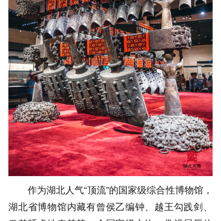
作为湖北人气
“
顶流
”
的国家级综合性博物馆，
湖北省博物馆内藏有
曾侯乙编钟、越王勾践剑、