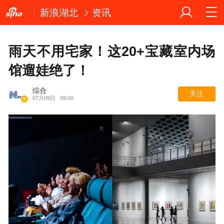
新浪湖北
资讯
雨天不用宅家！这20+宝藏室内场
馆遛娃绝了！
综合
关注
07月09日
09:00