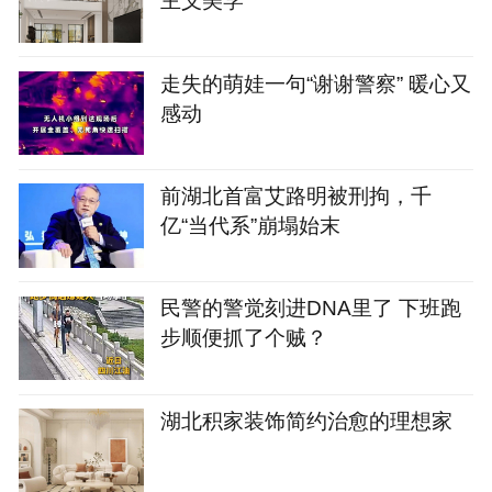
主义美学
走失的萌娃一句“谢谢警察” 暖心又
感动
前湖北首富艾路明被刑拘，千
亿“当代系”崩塌始末
民警的警觉刻进DNA里了 下班跑
步顺便抓了个贼？
湖北积家装饰简约治愈的理想家