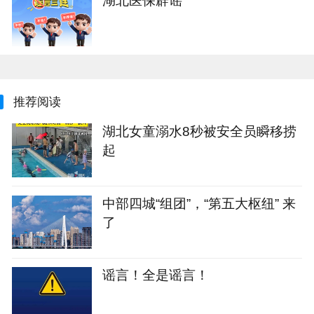
湖北医保辟谣
推荐阅读
湖北女童溺水8秒被安全员瞬移捞
起
中部四城“组团”，“第五大枢纽” 来
了
谣言！全是谣言！