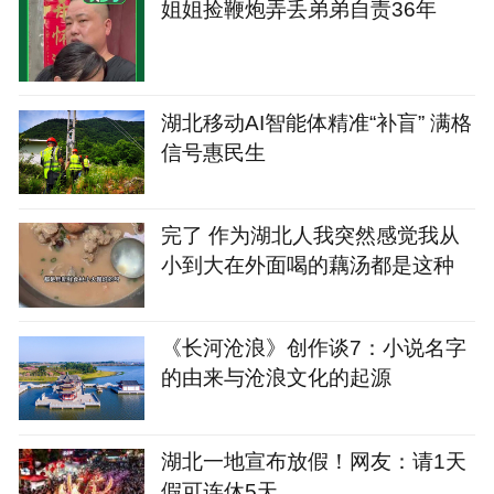
姐姐捡鞭炮弄丢弟弟自责36年
湖北移动AI智能体精准“补盲” 满格
信号惠民生
完了 作为湖北人我突然感觉我从
小到大在外面喝的藕汤都是这种
《长河沧浪》创作谈7：小说名字
的由来与沧浪文化的起源
湖北一地宣布放假！网友：请1天
假可连休5天