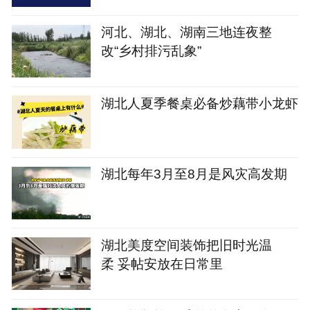
河北、湖北、湖南三地连夜整
改“乡村排污乱象”
湖北人夏季餐桌必备炒藕带小龙虾
湖北每年3月至8月是风灾高发期
湖北美度空间装饰把旧时光温
柔 妥帖安放在日常里