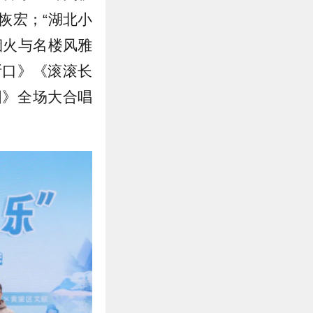
恢宏；“湖北小
烟火与名楼风雅
断口》《滚滚长
国》全场大合唱