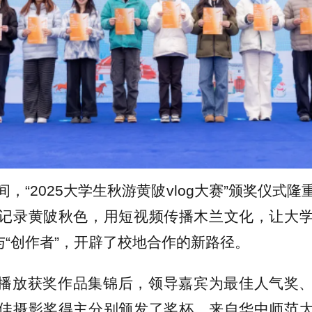
间，“2025大学生秋游黄陂vlog大赛”颁奖仪式
记录黄陂秋色，用短视频传播木兰文化，让大
与“创作者”，开辟了校地合作的新路径。
播放获奖作品集锦后，领导嘉宾为最佳人气奖
佳摄影奖得主分别颁发了奖杯。来自华中师范