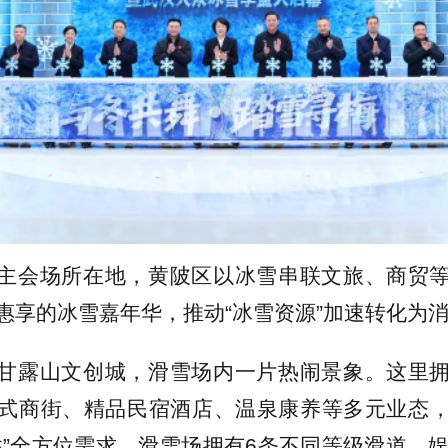
主会场所在地，黄陂区以冰雪串联文旅、商贸
惠享的冰雪嘉年华，推动“冰雪资源”加速转化为消
甘露山文创城，滑雪场内一片热闹景象。这里
式商街、精品民宿酒店、温泉康养等多元业态
住”全方位需求。滑雪场拥有6条不同等级滑道，娱