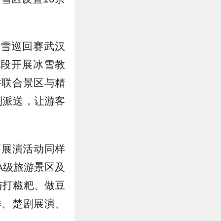
滑雪巡回赛武汉
龄段开展冰雪教
并联合景区与精
利派送，让游客
育展演活动同样
A级旅游景区及
与打糍粑、做豆
作、楚剧展演、