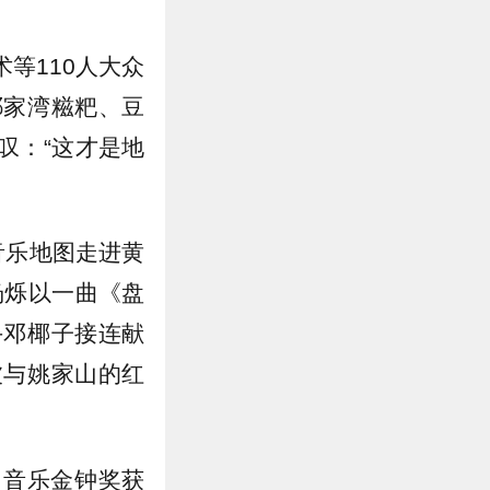
等110人大众
祁家湾糍粑、豆
叹：“这才是地
音乐地图走进黄
杨烁以一曲《盘
手邓椰子接连献
波与姚家山的红
国音乐金钟奖获