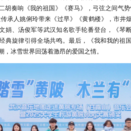
二胡奏响《我的祖国》《赛马》，弓弦之间气势
遗传承人姚俐玲带来《过早》《黄鹤楼》，市井
文娟、汤俊军等武汉知名歌手轮番登台，《琴
经典旋律引得全场共鸣。最后，《我和我的祖
潮，冰雪世界回荡着激昂的爱国之情。