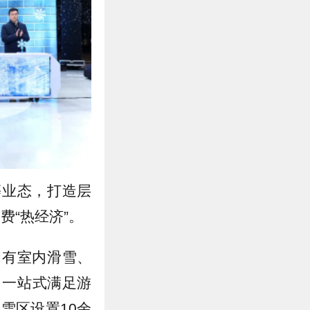
等业态，打造层
费“热经济”。
拥有室内滑雪、
，一站式满足游
雪区设置10余