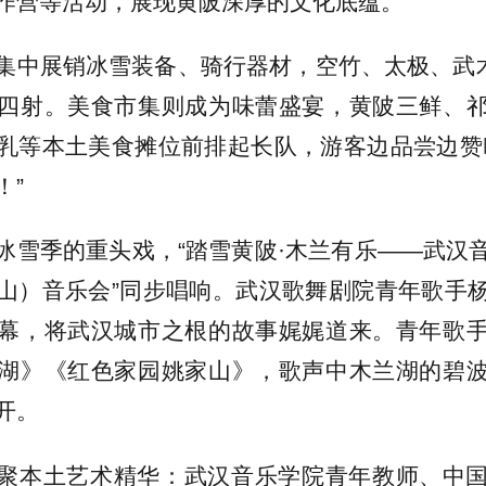
作营等活动，展现黄陂深厚的文化底蕴。
集中展销冰雪装备、骑行器材，空竹、太极、武术
四射。美食市集则成为味蕾盛宴，黄陂三鲜、
乳等本土美食摊位前排起长队，游客边品尝边赞
！”
冰雪季的重头戏，“踏雪黄陂·木兰有乐——武汉
山）音乐会”同步唱响。武汉歌舞剧院青年歌手
幕，将武汉城市之根的故事娓娓道来。青年歌
湖》《红色家园姚家山》，歌声中木兰湖的碧
开。
聚本土艺术精华：武汉音乐学院青年教师、中