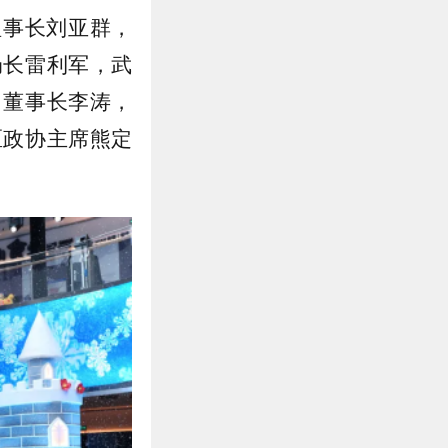
理事长刘亚群，
局长雷利军，武
、董事长李涛，
区政协主席熊定