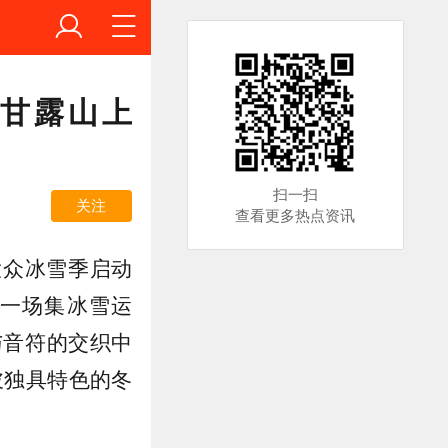
！甘露山上
扫一扫
关注
查看更多热点资讯
大众冰雪季启动
一场集冰雪运
与音符的交织中
陂独具特色的冬