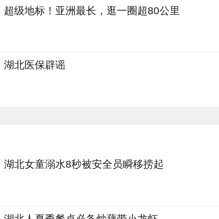
超级地标！亚洲最长，逛一圈超80公里
湖北医保辟谣
湖北女童溺水8秒被安全员瞬移捞起
湖北人夏季餐桌必备炒藕带小龙虾