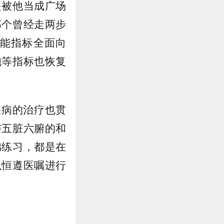
是被他当成广场
那个曾经走两步
能指标全面向
胞等指标也恢复
疾病的治疗也贯
与五脏六腑的和
锦练习，都是在
以恒遵医嘱进行