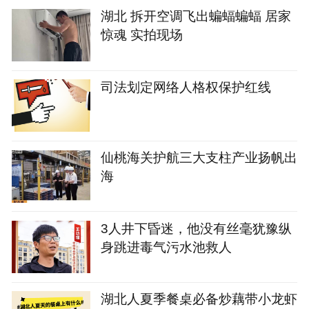
湖北 拆开空调飞出蝙蝠蝙蝠 居家
惊魂 实拍现场
司法划定网络人格权保护红线
仙桃海关护航三大支柱产业扬帆出
海
3人井下昏迷，他没有丝毫犹豫纵
身跳进毒气污水池救人
湖北人夏季餐桌必备炒藕带小龙虾