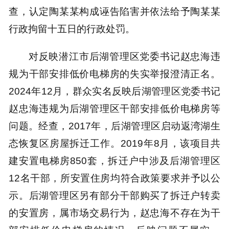
查，认定陶某某构成诬告陷害并依法给予陶某某
行政拘留十五日的行政处罚。
对反映潜江市后湖管理区党委书记赵忠海违
规为干部安排低价电梯房的失实举报澄清正名。
2024年12月，群众实名反映后湖管理区党委书记
赵忠海违规为后湖管理区干部安排低价电梯房等
问题。经查，2017年，后湖管理区启动返湾湖生
态恢复区房屋拆迁工作。2019年8月，该项目共
建安置电梯房850套，拆迁户中涉及后湖管理区
12名干部，所安置住房均符合政策要求并予以公
示。后湖管理区另有部分干部购买了拆迁户转卖
的安置房，属市场交易行为，赵忠海不存在为干