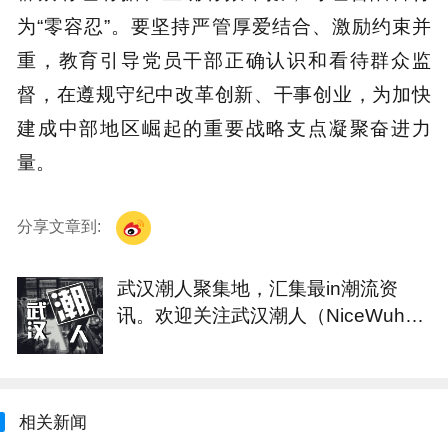
为“零容忍”。要坚持严管厚爱结合、激励约束并
重，教育引导党员干部正确认识和看待群众监
督，在遵规守纪中改革创新、干事创业，为加快
建成中部地区崛起的重要战略支点凝聚奋进力
量。
分享文章到:
武汉潮人聚集地，汇集最in潮流资
讯。欢迎关注武汉潮人（NiceWuha
n）
相关新闻