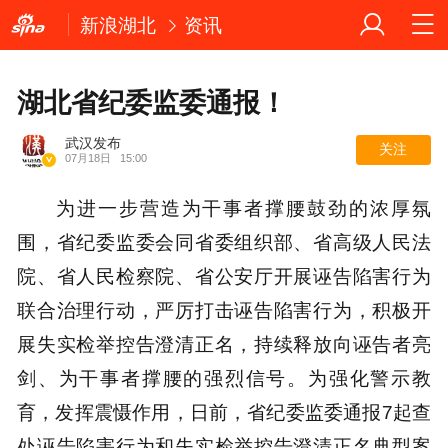
新浪湖北
资讯
湖北省纪委监委通报！
武汉发布
关注
07月18日
15:00
为进一步营造为干事者撑腰鼓劲的浓厚氛
围，省纪委监委会同省委组织部、省高级人民法
院、省人民检察院、省公安厅开展诬告陷害行为
联合治理行动，严厉打击诬告陷害行为，积极开
展失实检举控告澄清正名，持续释放向诬告者亮
剑、为干事者撑腰的强烈信号。为强化警示教
育，发挥震慑作用，日前，省纪委监委通报7起查
处诬告陷害行为和失实检举控告澄清正名典型案