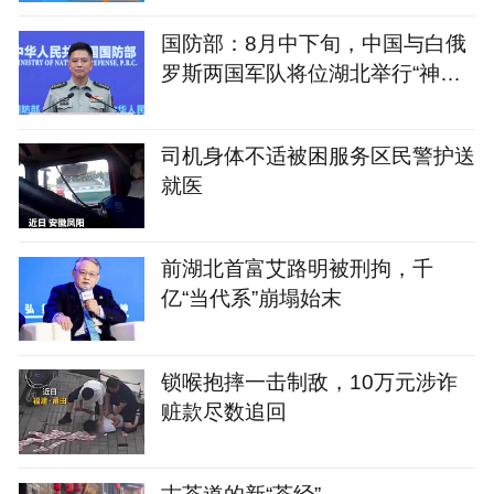
国防部：8月中下旬，中国与白俄
罗斯两国军队将位湖北举行“神鹰-
2026”空降兵联合训练
司机身体不适被困服务区民警护送
就医
前湖北首富艾路明被刑拘，千
亿“当代系”崩塌始末
锁喉抱摔一击制敌，10万元涉诈
赃款尽数追回